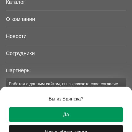
Каталог
О компании
Новости
Сотрудники
Партнёры
Работая с данным сайтом, вы выражаете свое согласие
Карта сайта
на применение файлов cookie и обработку персональных
данных на условиях, изложенных в
соответствующих
Вы из Брянска?
документах.
Вся представленная на сайте информация носит
Ок
исключительно информационный характер и ни при
Да
каких условиях не является публичной офертой.