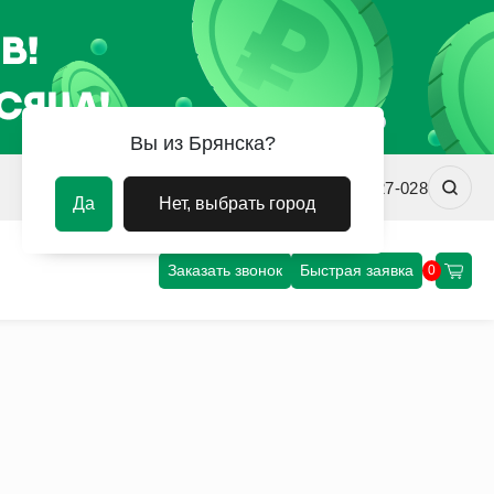
Вы из Брянска?
brn@uvm-steel.ru
+7 (4912) 427-028
Да
Нет, выбрать город
Заказать звонок
Быстрая заявка
0