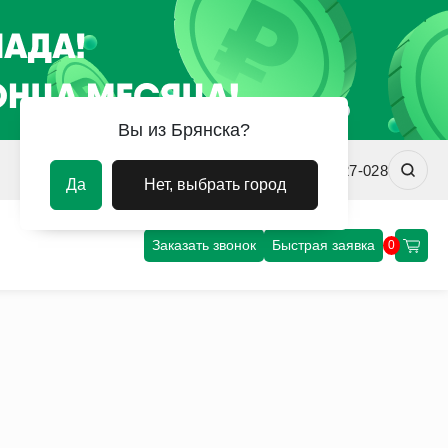
Вы из Брянска?
brn@uvm-steel.ru
+7 (4912) 427-028
Да
Нет, выбрать город
Заказать звонок
Быстрая заявка
0