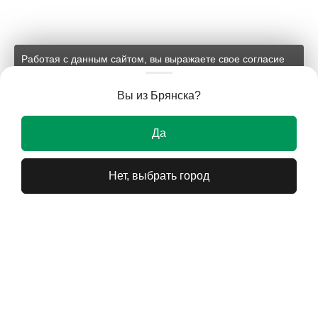
Работая с данным сайтом, вы выражаете свое согласие
на применение файлов cookie и обработку персональных
данных на условиях, изложенных в
соответствующих
Вы из Брянска?
документах.
Ок
Да
Нет, выбрать город