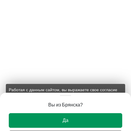
Работая с данным сайтом, вы выражаете свое согласие
на применение файлов cookie и обработку персональных
данных на условиях, изложенных в
соответствующих
Вы из Брянска?
документах.
Ок
Да