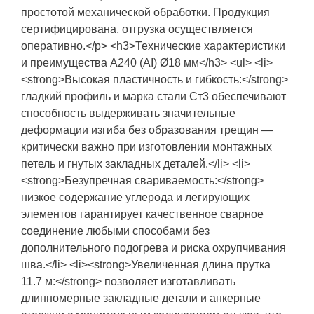
простотой механической обработки. Продукция
сертифицирована, отгрузка осуществляется
оперативно.</p> <h3>Технические характеристики
и преимущества А240 (АI) Ø18 мм</h3> <ul> <li>
<strong>Высокая пластичность и гибкость:</strong>
гладкий профиль и марка стали Ст3 обеспечивают
способность выдерживать значительные
деформации изгиба без образования трещин —
критически важно при изготовлении монтажных
петель и гнутых закладных деталей.</li> <li>
<strong>Безупречная свариваемость:</strong>
низкое содержание углерода и легирующих
элементов гарантирует качественное сварное
соединение любыми способами без
дополнительного подогрева и риска охрупчивания
шва.</li> <li><strong>Увеличенная длина прутка
11.7 м:</strong> позволяет изготавливать
длинномерные закладные детали и анкерные