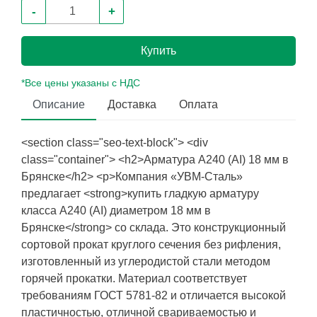
-
+
Купить
*Все цены указаны с НДС
Описание
Доставка
Оплата
<section class="seo-text-block"> <div
class="container"> <h2>Арматура А240 (АI) 18 мм в
Брянске</h2> <p>Компания «УВМ-Сталь»
предлагает <strong>купить гладкую арматуру
класса А240 (АI) диаметром 18 мм в
Брянске</strong> со склада. Это конструкционный
сортовой прокат круглого сечения без рифления,
изготовленный из углеродистой стали методом
горячей прокатки. Материал соответствует
требованиям ГОСТ 5781-82 и отличается высокой
пластичностью, отличной свариваемостью и