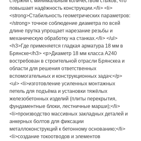
стержни с минимальным количеством стыков, что
повышает надёжность конструкции.</li> <li>
<strong>Стабильность геометрических параметров:
</strong> точное соблюдение диаметра по всей
длине прутка упрощает нарезание резьбы и
механическую обработку на станках.</li> </ul>
<h3>Где применяется гладкая арматура 18 мм в
Брянске</h3> <p>Диаметр 18 мм класса А240
востребован в строительной отрасли Брянскеа и
области для решения ответственных
вспомогательных и конструкционных задач:</p>
<ul> <li>изготовление усиленных монтажных
петель для подъёма и установки тяжёлых
железобетонных изделий (плиты перекрытия,
фундаментные блоки, лестничные марши);</li>
<li>производство массивных закладных деталей и
анкерных болтов для фиксации
металлоконструкций к бетонному основанию;</li>
<li>создание токоотводов и элементов