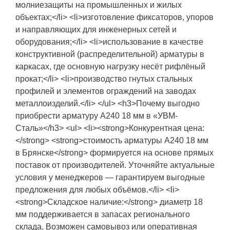
молниезащиты на промышленных и жилых
объектах;</li> <li>изготовление фиксаторов, упоров
и направляющих для инженерных сетей и
оборудования;</li> <li>использование в качестве
конструктивной (распределительной) арматуры в
каркасах, где основную нагрузку несёт рифлёный
прокат;</li> <li>производство гнутых стальных
профилей и элементов ограждений на заводах
металлоизделий.</li> </ul> <h3>Почему выгодно
приобрести арматуру А240 18 мм в «УВМ-
Сталь»</h3> <ul> <li><strong>Конкурентная цена:
</strong> <strong>стоимость арматуры А240 18 мм
в Брянске</strong> формируется на основе прямых
поставок от производителей. Уточняйте актуальные
условия у менеджеров — гарантируем выгодные
предложения для любых объёмов.</li> <li>
<strong>Складское наличие:</strong> диаметр 18
мм поддерживается в запасах регионального
склада. Возможен самовывоз или оперативная