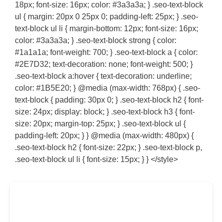
18px; font-size: 16px; color: #3a3a3a; } .seo-text-block
ul { margin: 20px 0 25px 0; padding-left: 25px; } .seo-
text-block ul li { margin-bottom: 12px; font-size: 16px;
color: #3a3a3a; } .seo-text-block strong { color:
#1a1a1a; font-weight: 700; } .seo-text-block a { color:
#2E7D32; text-decoration: none; font-weight: 500; }
.seo-text-block a:hover { text-decoration: underline;
color: #1B5E20; } @media (max-width: 768px) { .seo-
text-block { padding: 30px 0; } .seo-text-block h2 { font-
size: 24px; display: block; } .seo-text-block h3 { font-
size: 20px; margin-top: 25px; } .seo-text-block ul {
padding-left: 20px; } } @media (max-width: 480px) {
.seo-text-block h2 { font-size: 22px; } .seo-text-block p,
.seo-text-block ul li { font-size: 15px; } } </style>