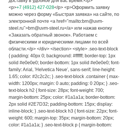
доставку в удобное для вас время.</p>
<p>
+7 (4912) 427-028
</p> <p>Оформить заявку
можно через форму «Быстрая заявка» на сайте, по
электронной почте <a href="mailto:brn@uvm-
steel.ru">brn@uvm-steel.ru</a> или нажав кнопку
«Заказать обратный звонок». Работаем с
физическими и юридическими лицами по всей
области.</p> </div> </section> <style> .seo-text-block
{ padding: 40px 0; background: #ffffff; border-top: 1px
solid #e0e0e0; border-bottom: 1px solid #e0e0e0; font-
family: Arial, 'Helvetica Neue', sans-serif; line-height:
1.65; color: #2c2c2c; } .seo-text-block .container { max-
width: 1200px; margin: 0 auto; padding: 0 20px; } .seo-
text-block h2 { font-size: 28px; font-weight: 700;
margin-bottom: 25px; color: #1a1a1a; border-bottom:
2px solid #2E7D32; padding-bottom: 15px; display:
inline-block; } .seo-text-block h3 { font-size: 22px; font-
weight: 600; margin-top: 35px; margin-bottom: 20px;
color: #1a1a1a; } .seo-text-block p { margin-bottom: