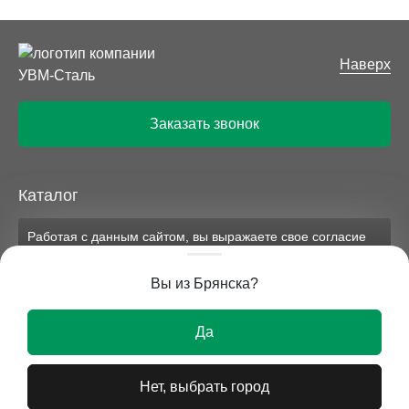
Наверх
Заказать звонок
Каталог
Работая с данным сайтом, вы выражаете свое согласие
Компания
на применение файлов cookie и обработку персональных
данных на условиях, изложенных в
соответствующих
Вы из Брянска?
документах.
Вся представленная на сайте информация носит
Ок
исключительно информационный характер и ни при
Да
каких условиях не является публичной офертой.
Нет, выбрать город
© 2026 УВМ-СТАЛЬ