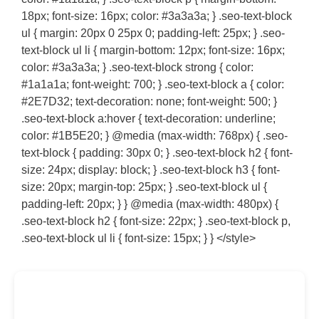
18px; font-size: 16px; color: #3a3a3a; } .seo-text-block
ul { margin: 20px 0 25px 0; padding-left: 25px; } .seo-
text-block ul li { margin-bottom: 12px; font-size: 16px;
color: #3a3a3a; } .seo-text-block strong { color:
#1a1a1a; font-weight: 700; } .seo-text-block a { color:
#2E7D32; text-decoration: none; font-weight: 500; }
.seo-text-block a:hover { text-decoration: underline;
color: #1B5E20; } @media (max-width: 768px) { .seo-
text-block { padding: 30px 0; } .seo-text-block h2 { font-
size: 24px; display: block; } .seo-text-block h3 { font-
size: 20px; margin-top: 25px; } .seo-text-block ul {
padding-left: 20px; } } @media (max-width: 480px) {
.seo-text-block h2 { font-size: 22px; } .seo-text-block p,
.seo-text-block ul li { font-size: 15px; } } </style>