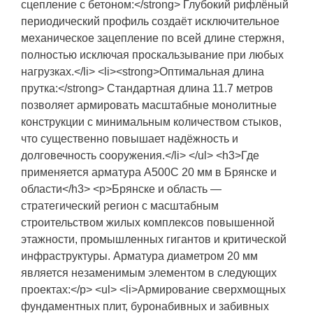
сцепление с бетоном:</strong> Глубокий рифлёный
периодический профиль создаёт исключительное
механическое зацепление по всей длине стержня,
полностью исключая проскальзывание при любых
нагрузках.</li> <li><strong>Оптимальная длина
прутка:</strong> Стандартная длина 11.7 метров
позволяет армировать масштабные монолитные
конструкции с минимальным количеством стыков,
что существенно повышает надёжность и
долговечность сооружения.</li> </ul> <h3>Где
применяется арматура А500С 20 мм в Брянске и
области</h3> <p>Брянске и область —
стратегический регион с масштабным
строительством жилых комплексов повышенной
этажности, промышленных гигантов и критической
инфраструктуры. Арматура диаметром 20 мм
является незаменимым элементом в следующих
проектах:</p> <ul> <li>Армирование сверхмощных
фундаментных плит, буронабивных и забивных