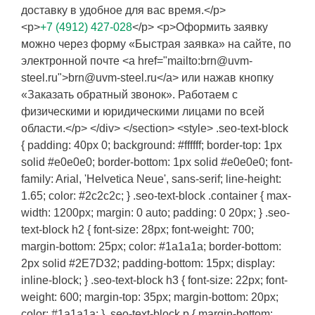
доставку в удобное для вас время.</p>
<p>
+7 (4912) 427-028
</p> <p>Оформить заявку
можно через форму «Быстрая заявка» на сайте, по
электронной почте <a href="mailto:brn@uvm-
steel.ru">brn@uvm-steel.ru</a> или нажав кнопку
«Заказать обратный звонок». Работаем с
физическими и юридическими лицами по всей
области.</p> </div> </section> <style> .seo-text-block
{ padding: 40px 0; background: #ffffff; border-top: 1px
solid #e0e0e0; border-bottom: 1px solid #e0e0e0; font-
family: Arial, 'Helvetica Neue', sans-serif; line-height:
1.65; color: #2c2c2c; } .seo-text-block .container { max-
width: 1200px; margin: 0 auto; padding: 0 20px; } .seo-
text-block h2 { font-size: 28px; font-weight: 700;
margin-bottom: 25px; color: #1a1a1a; border-bottom:
2px solid #2E7D32; padding-bottom: 15px; display:
inline-block; } .seo-text-block h3 { font-size: 22px; font-
weight: 600; margin-top: 35px; margin-bottom: 20px;
color: #1a1a1a; } .seo-text-block p { margin-bottom: