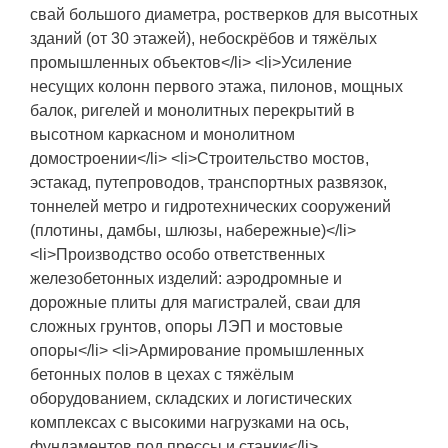
свай большого диаметра, ростверков для высотных
зданий (от 30 этажей), небоскрёбов и тяжёлых
промышленных объектов</li> <li>Усиление
несущих колонн первого этажа, пилонов, мощных
балок, ригелей и монолитных перекрытий в
высотном каркасном и монолитном
домостроении</li> <li>Строительство мостов,
эстакад, путепроводов, транспортных развязок,
тоннелей метро и гидротехнических сооружений
(плотины, дамбы, шлюзы, набережные)</li>
<li>Производство особо ответственных
железобетонных изделий: аэродромные и
дорожные плиты для магистралей, сваи для
сложных грунтов, опоры ЛЭП и мостовые
опоры</li> <li>Армирование промышленных
бетонных полов в цехах с тяжёлым
оборудованием, складских и логистических
комплексах с высокими нагрузками на ось,
фундаментов под прессы и станки</li>