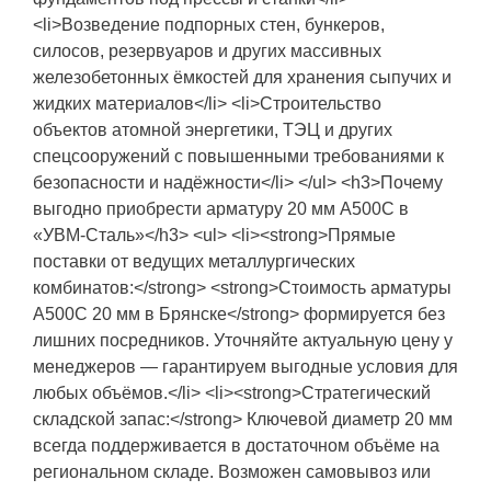
<li>Возведение подпорных стен, бункеров,
силосов, резервуаров и других массивных
железобетонных ёмкостей для хранения сыпучих и
жидких материалов</li> <li>Строительство
объектов атомной энергетики, ТЭЦ и других
спецсооружений с повышенными требованиями к
безопасности и надёжности</li> </ul> <h3>Почему
выгодно приобрести арматуру 20 мм А500С в
«УВМ-Сталь»</h3> <ul> <li><strong>Прямые
поставки от ведущих металлургических
комбинатов:</strong> <strong>Стоимость арматуры
А500С 20 мм в Брянске</strong> формируется без
лишних посредников. Уточняйте актуальную цену у
менеджеров — гарантируем выгодные условия для
любых объёмов.</li> <li><strong>Стратегический
складской запас:</strong> Ключевой диаметр 20 мм
всегда поддерживается в достаточном объёме на
региональном складе. Возможен самовывоз или