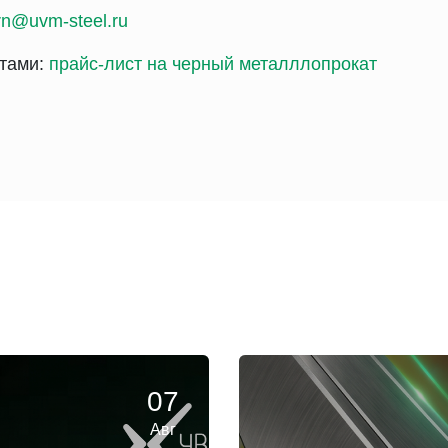
rn@uvm-steel.ru
стами:
прайс-лист на черный металллопрокат
07
Авг