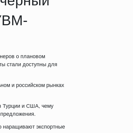
 черный
УВМ-
тнеров о плановом
ты стали доступны для
ьном и российском рынках
в Турции и США, чему
 предложения.
но наращивают экспортные